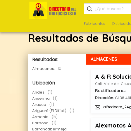
Fabricantes
Distribuid
Resultados de Búsq
Resultados:
ALMACENES
10
Almacenes:
A & R Soluci
Ubicación
Cali, Valle del Cauc
Rectificadoras
(1)
Andes
Dirección:
Cl 36 46
(1)
Anserma
(1)
Arauca
alfredocm_24
(1)
Ariguaní (El Difícil)
(5)
Armenia
(1)
Barbosa
Alexmotos 
Barrancabermeja