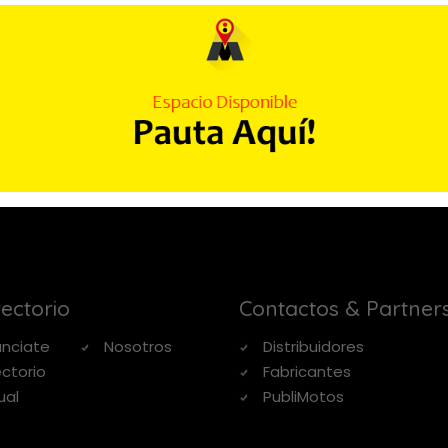
rectorio
Contactos & Partner
nciate
Nosotros
Distribuidores
ectorio
Fabricantes
ual
PubliMotos