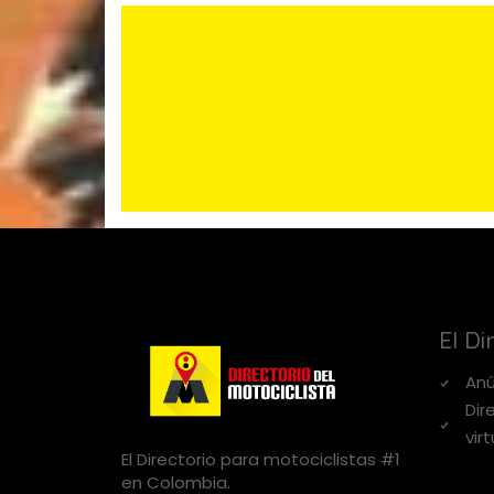
El Di
Anú
Dir
virt
El Directorio para motociclistas #1
en Colombia.