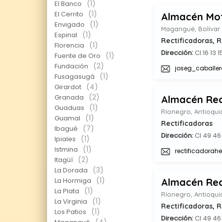
(1)
El Banco
(1)
El Cerrito
Almacén Mo
(1)
Envigado
Magangué, Bolívar
(1)
Espinal
Rectificadoras, 
(1)
Florencia
Dirección:
Cl 16 13 
(1)
Fuente de Oro
(2)
Fundación
joseg_caballe
(1)
Fusagasugá
(4)
Girardot
(2)
Granada
Almacén Rec
(1)
Guaduas
Ríonegro, Antioqui
(1)
Guamal
Rectificadoras
(7)
Ibagué
Dirección:
Cl 49 46
(1)
Ipiales
(1)
Istmina
rectificadora
(2)
Itagüí
(3)
La Dorada
(1)
La Hormiga
Almacén Re
(1)
La Plata
Ríonegro, Antioqui
(1)
La Virginia
Rectificadoras, 
(1)
Los Patios
Dirección:
Cl 49 46