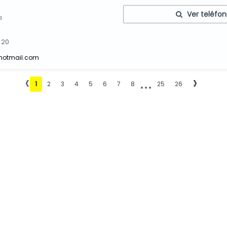
Ver teléfo
a
 20
@hotmail.com
‹
...
›
1
2
3
4
5
6
7
8
25
26