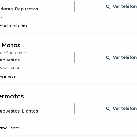
Ver teléfo
adoras, Repuestos
49
@hotmail.com
l Motos
 de Santander
Ver teléfo
Repuestos
ia al Tarra
tmail.com
ermotos
Ver teléfo
epuestos, Llantas
2
tmail.com