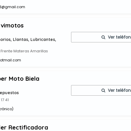
438@gmail.com
rvimotos
Ver teléfo
rios, Llantas, Lubricantes,
1 Frente Materas Amarillas
otmail.com
er Moto Biela
Ver teléfo
Repuestos
 17 41
trónico)
er Rectificadora