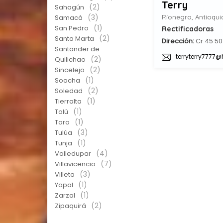
Terry
(2)
Sahagún
(3)
Samacá
Ríonegro, Antioqui
(1)
San Pedro
Rectificadoras
(2)
Santa Marta
Dirección:
Cr 45 50
Santander de
terryterry7777
(2)
Quilichao
(2)
Sincelejo
(1)
Soacha
(2)
Soledad
(1)
Tierralta
(1)
Tolú
(1)
Toro
(3)
Tulúa
(1)
Tunja
(4)
Valledupar
(7)
Villavicencio
(3)
Villeta
(1)
Yopal
(1)
Zarzal
(2)
Zipaquirá