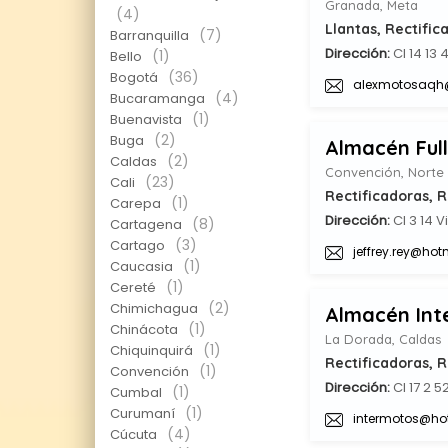
Granada, Meta
(4)
Llantas, Rectific
(7)
Barranquilla
Dirección:
Cl 14 13 
(1)
Bello
(36)
Bogotá
alexmotosaqh
(4)
Bucaramanga
(1)
Buenavista
(2)
Buga
Almacén Ful
(2)
Caldas
Convención, Norte
(23)
Cali
Rectificadoras, 
(1)
Carepa
Dirección:
Cl 3 14 V
(8)
Cartagena
(3)
Cartago
jeffrey.rey@ho
(1)
Caucasia
(1)
Cereté
(2)
Chimichagua
Almacén Int
(1)
Chinácota
La Dorada, Caldas
(1)
Chiquinquirá
Rectificadoras, R
(1)
Convención
Dirección:
Cl 17 2 5
(1)
Cumbal
(1)
Curumaní
intermotos@ho
(4)
Cúcuta