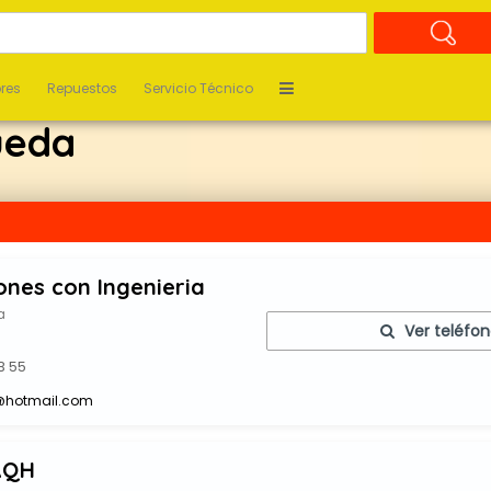
ores
Repuestos
Servicio Técnico
ueda
ones con Ingenieria
a
Ver teléfo
B 55
@hotmail.com
AQH