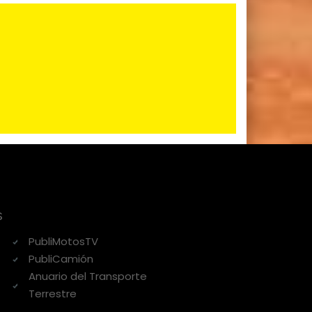
s
PubliMotosTV
PubliCamión
Anuario del Transporte
Terrestre