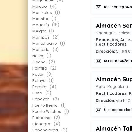
(4)
Magangué
(4)
Maicao
rectirionegro
(1)
Manizales
(1)
Marinilla
(15)
Almacén Se
Medellín
(1)
Melgar
Magangué, Bolívar
(2)
Mompós
Repuestos, Acceso
(1)
Montelíbano
Rectificadoras
(3)
Monteria
Dirección:
Cl 16 8 9
(1)
Neiva
servimotos2@h
(2)
Ocaña
(2)
Palmira
(8)
Pasto
Almacén Sup
(1)
Pelaya
(4)
Pereira
Plato, Magdalena
(2)
Plato
Rectificadoras, 
(3)
Popayán
Dirección:
Via 14 Cr
(1)
Puerto Berrío
(sin correo elec
(1)
Puerto Wilches
(2)
Riohacha
(4)
Ríonegro
Almacén Tall
(3)
Sabanalarga