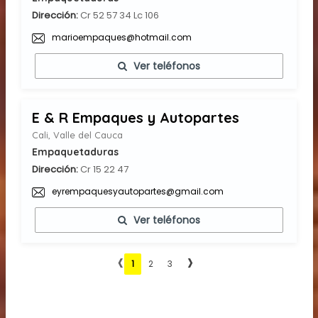
Dirección:
Cr 52 57 34 Lc 106
marioempaques@hotmail.com
Ver teléfonos
E & R Empaques y Autopartes
Cali, Valle del Cauca
Empaquetaduras
Dirección:
Cr 15 22 47
eyrempaquesyautopartes@gmail.com
Ver teléfonos
‹
›
1
2
3